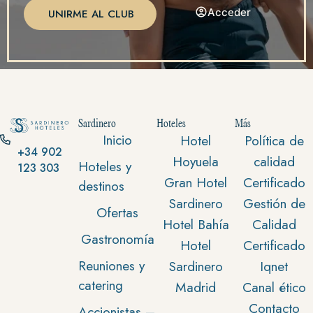
Acceder
UNIRME AL CLUB
Sardinero
Hoteles
Más
Inicio
Hotel
Política de
+34 902
Hoyuela
calidad
Hoteles y
123 303
Gran Hotel
Certificado
destinos
Sardinero
Gestión de
Ofertas
Hotel Bahía
Calidad
Gastronomía
Hotel
Certificado
Reuniones y
Sardinero
Iqnet
catering
Madrid
Canal ético
Contacto
Accionistas –